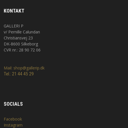
KONTAKT
VILKÅR
INSPIRATION
GALLERI P
v/ Pernille Calundan
Christiansvej 23
DK-8600 Silkeborg
CVR nr.: 28 90 72 06
Mail: shop@gallerip.dk
Tel.: 21 44 45 29
SOCIALS
Facebook
Instagram