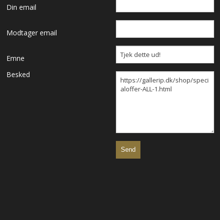
Din email
KERAMIK
Modtager email
SKULPTURER
Emne
UINDRAMMEDE VÆRKER
Besked
KUNSTNERE
FORSIDE
KURV
NYHEDER
TILBUD
PROFIL