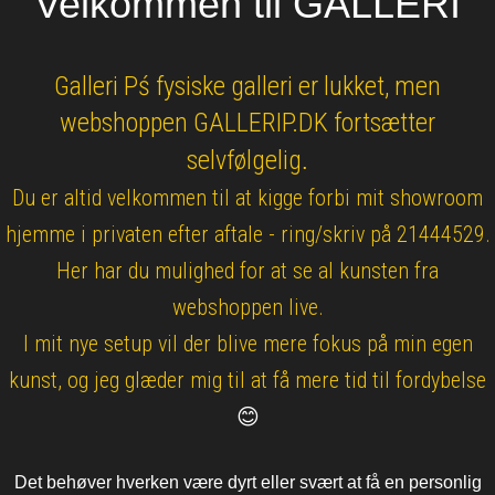
Velkommen til GALLERI
KERAMIK
SKULPTURER
Galleri Pś fysiske galleri er lukket, men
webshoppen GALLERIP.DK fortsætter
UINDRAMMEDE VÆRKER
selvfølgelig
.
KUNSTNERE
Du er altid velkommen til at kigge forbi mit showroom
hjemme i privaten efter aftale - ring/skriv på 21444529.
FORSIDE
Her har du mulighed for at se al kunsten fra
webshoppen live.
KURV
I mit nye setup vil der blive mere fokus på min egen
NYHEDER
kunst, og jeg glæder mig til at få mere tid til fordybelse
😊
TILBUD
PROFIL
Det behøver hverken være dyrt eller svært at få en personlig