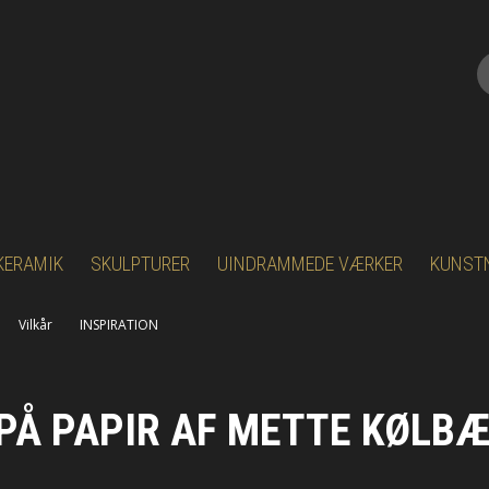
KERAMIK
SKULPTURER
UINDRAMMEDE VÆRKER
KUNST
Aage Wü
Vilkår
INSPIRATION
Anders 
PÅ PAPIR AF METTE KØLB
Anne F