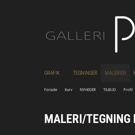
GRAFIK
TEGNINGER
MALERIER
Alt grafik
Forside
Kurv
NYHEDER
TILBUD
Profil
Alm. grafik uden nummerering
MALERI/TEGNING 
Grafik i begrænset oplag