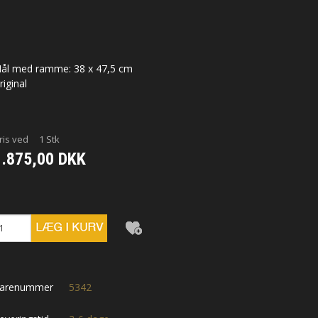
 Lund-Rasmussen
ogh
ål med ramme: 38 x 47,5 cm
unck
riginal
ølbæk
ris ved
1
Stk
t
1.875,00 DKK
 Calundan
imidaviciute Olesen
iis
arenummer
5342
hde