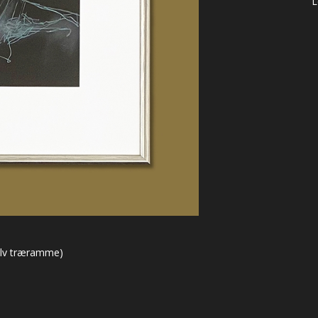
L
Tine Ka
Diverse
ølv træramme)