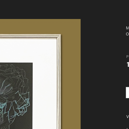
Cecilie
Julie Kr
M
Jytte D
O
Mette K
P
Per Jus
Pernille
Rasa Dz
Sidse Fr
V
Thim Ro